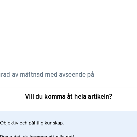
 grad av mättnad med avseende på
Vill du komma åt hela artikeln?
andningsförhållande för vattenånga i luft och
vseende på vattenånga vid rådande temperatur.
n rådande ångtryck i luften och mättnadsångtrycket
Objektiv och pålitlig kunskap.
brukar anges i procent. Se