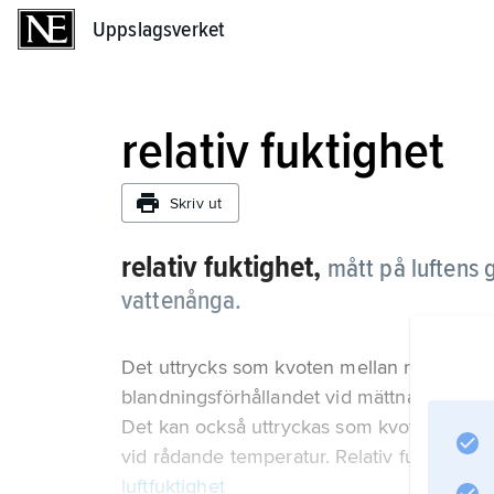
Uppslagsverket
Uppslagsverket
relativ fuktighet
Skriv ut
relativ fuktighet,
mått på luftens
vattenånga.
Det uttrycks som kvoten mellan rådande bl
blandningsförhållandet vid mättnad med a
Det kan också uttryckas som kvoten mella
vid rådande temperatur. Relativ fuktighet 
luftfuktighet