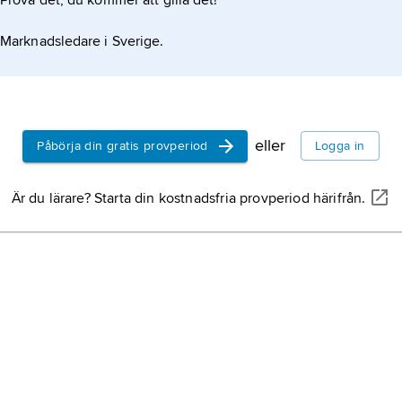
Prova det, du kommer att gilla det!
Marknadsledare i Sverige.
eller
Påbörja din gratis provperiod
Logga in
Är du lärare? Starta din kostnadsfria provperiod härifrån.