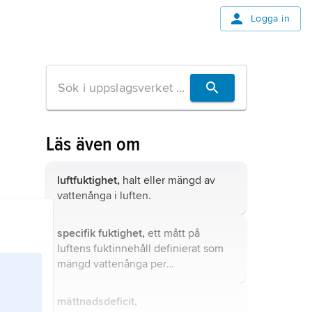
Logga in
Läs även om
luftfuktighet,
halt eller mängd av
vattenånga i luften.
specifik fuktighet,
ett mått på
luftens fuktinnehåll definierat som
mängd vattenånga per
enhetsmängd fuktig luft och
vanligtvis uttryckt som gram ånga
mättnadsdeficit,
per kilogram luft.