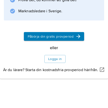
Prova det, du kommer att gilla det!
Marknadsledare i Sverige.
Påbörja din gratis provperiod
eller
Logga in
Är du lärare? Starta din kostnadsfria provperiod härifrån.