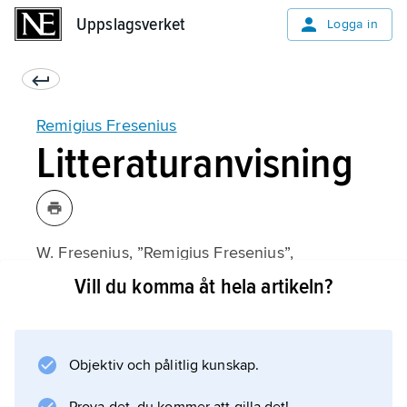
Uppslagsverket
Uppslagsverket
Logga in
Remigius Fresenius
Litteraturanvisning
W. Fresenius, ”Remigius Fresenius”,
Zeitschrift für analytische Chemie
Vill du komma åt hela artikeln?
1963.
Objektiv och pålitlig kunskap.
Information om artikeln