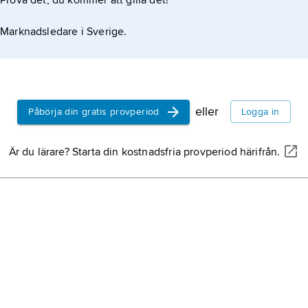
Prova det, du kommer att gilla det!
Marknadsledare i Sverige.
eller
Påbörja din gratis provperiod
Logga in
Är du lärare? Starta din kostnadsfria provperiod härifrån.