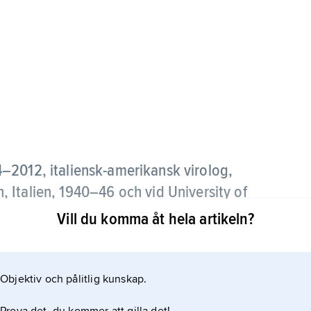
4–2012, italiensk-amerikansk virolog,
in, Italien, 1940–46 och vid University of
Vill du komma åt hela artikeln?
imore och Howard Martin Temin 1975 års Nobelpris
örande samspelet mellan tumörvirus och cellens
Objektiv och pålitlig kunskap.