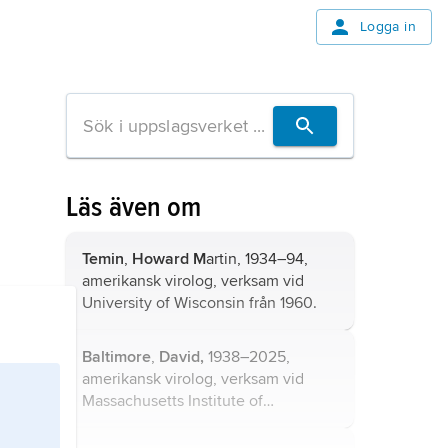
Logga in
Läs även om
Temin
,
Howard M
artin, 1934–94,
amerikansk virolog, verksam vid
University of Wisconsin från 1960.
Baltimore
,
David,
1938–2025,
amerikansk virolog, verksam vid
Massachusetts Institute of
Technology, USA.