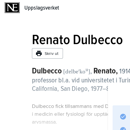
Uppslagsverket
Uppslagsverket
Renato Dulbecco
Skriv ut
Dulbecco
Renato,
u
,
191
[dɐlbeʹko
]
professor bl.a. vid universitetet i Tur
California, San Diego, 1977–81.
Dulbecco fick tillsammans med David Balt
i medicin eller fysiologi för upptäckter r
arvsmassa.