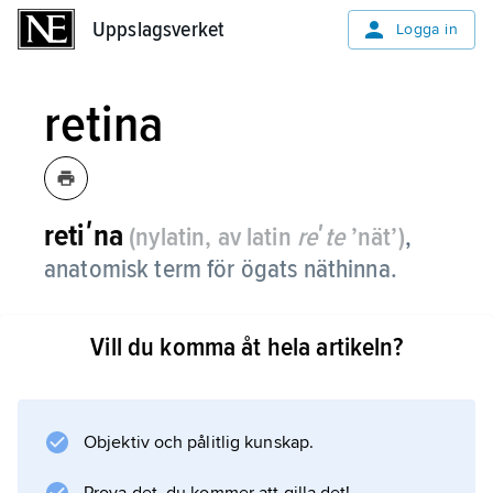
Uppslagsverket
Uppslagsverket
Logga in
retina
retiʹna
(nylatin, av latin
reʹte
’nät’)
,
anatomisk term för ögats näthinna.
Vill du komma åt hela artikeln?
Information om artikeln
Objektiv och pålitlig kunskap.