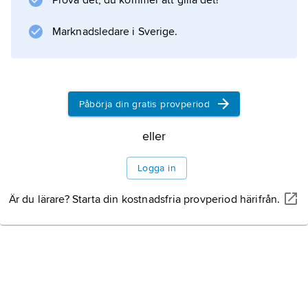
Prova det, du kommer att gilla det!
Marknadsledare i Sverige.
Påbörja din gratis provperiod
eller
Logga in
Är du lärare? Starta din kostnadsfria provperiod härifrån.