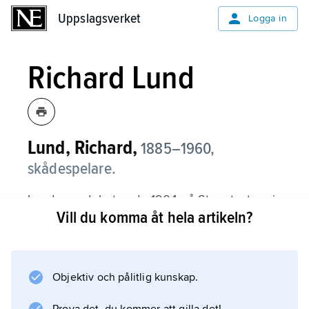
Uppslagsverket
Uppslagsverket
Logga in
Richard Lund
Lund, Richard,
1885–1960,
skådespelare.
Lund scendebuterade 1904 på Stora teatern i
Vill du komma åt hela artikeln?
Göteborg. Under 1910-talet blev han svensk
films store förste älskare med en rad ledande
roller i filmer av Victor Sjöström och Mauritz
Stiller, kanske mest minnesvärd i Stillers ”Herr
Objektiv och pålitlig kunskap.
Arnes pengar” (1919). Redan på 1920-talet