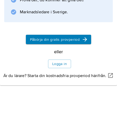
Prova det, du kommer att gilla det!
började dock Lunds stjärna att dala.
Marknadsledare i Sverige.
Information om artikeln
Påbörja din gratis provperiod
eller
Logga in
Är du lärare? Starta din kostnadsfria provperiod härifrån.