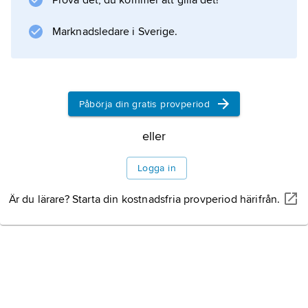
Prova det, du kommer att gilla det!
kemikalier, kyla och värme. På grund av sin
mycket låga vattenabsorption ger den en
Marknadsledare i Sverige.
mycket god elektrisk isolering.
Påbörja din gratis provperiod
Information om artikeln
eller
Logga in
Är du lärare? Starta din kostnadsfria provperiod härifrån.