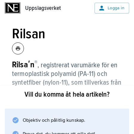
Uppslagsverket
Uppslagsverket
Logga in
Rilsan
®
Rilsaʹn
,
registrerat varumärke för en
termoplastisk polyamid (PA-11) och
syntetfiber (nylon-11), som tillverkas från
ricinolja av det franska företaget
Vill du komma åt hela artikeln?
Atochem.
Rilsan är, liksom andra polyamider av
Objektiv och pålitlig kunskap.
karboxylsyror med fler än 9 kolatomer, t.ex.
nylon-9, -10 och -12, mycket beständig mot