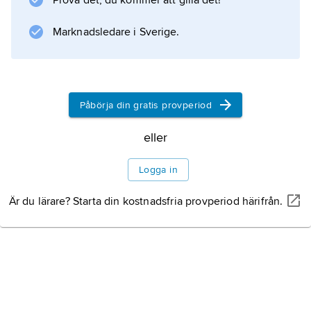
Prova det, du kommer att gilla det!
Marknadsledare i Sverige.
Påbörja din gratis provperiod
eller
Logga in
Är du lärare? Starta din kostnadsfria provperiod härifrån.