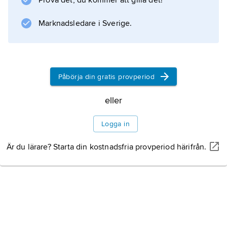
Prova det, du kommer att gilla det!
Marknadsledare i Sverige.
Information om artikeln
Påbörja din gratis provperiod
eller
Logga in
Är du lärare? Starta din kostnadsfria provperiod härifrån.