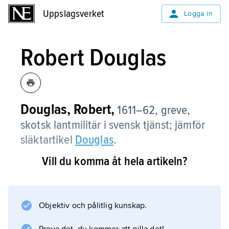
Uppslagsverket
Uppslagsverket
Logga in
Robert Douglas
Douglas, Robert,
1611–62, greve,
skotsk lantmilitär i svensk tjänst; jämför
släktartikel
Douglas
.
Vill du komma åt hela artikeln?
Robert Douglas gick i svensk tjänst 1627. Han
gjorde en snabb karriär: blev överste 1635,
generalmajor 1643, generallöjtnant 1647,
general 1651 och fältmarskalk 1657.
Objektiv och pålitlig kunskap.