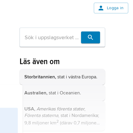
Logga in
Läs även om
Storbritannien,
stat i västra Europa.
Australien,
stat i Oceanien.
USA,
Amerikas förenta stater
,
Förenta staterna
, stat i Nordamerika;
2
9,8 miljoner km
(därav 0,7 miljoner
2
km
vatten), 336,6 miljoner invånare