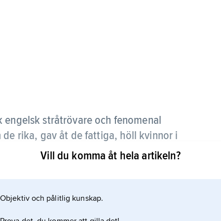
k engelsk stråtrövare och fenomenal
e rika, gav åt de fattiga, höll kvinnor i
r.
Vill du komma åt hela artikeln?
dikter, och ett stort antal ballader skrevs om
tur, t.ex. Walter Scotts ”Ivanhoe” (1819). Robin Hood
Objektiv och pålitlig kunskap.
ier och film.