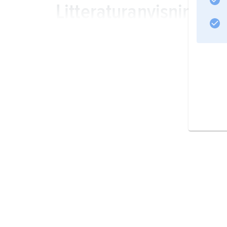
Litteraturanvisning
Information om artikeln