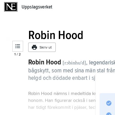
Uppslagsverket
Uppslagsverket
Robin Hood
Skriv ut
1
/
2
Robin Hood
,
legendaris
[rɔbinhuʹd]
bågskytt, som med sina män stal från d
helgd och dödade enbart i självförsva
Robin Hood nämns i medeltida krönikor och 
honom. Han figurerar också i senare littera
har tidigt förekommit i pjäser, tecknade ser