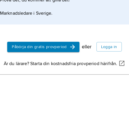
Prova det, du kommer att gilla det!
Marknadsledare i Sverige.
eller
Påbörja din gratis provperiod
Logga in
Är du lärare? Starta din kostnadsfria provperiod härifrån.