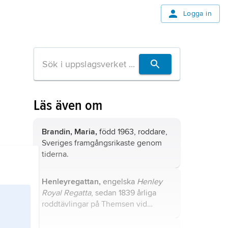
Logga in
Läs även om
Brandin, Maria,
född 1963, roddare,
Sveriges framgångsrikaste genom
tiderna.
Henleyregattan,
engelska
Henley
Royal Regatta
, sedan 1839 årliga
roddtävlingar på Themsen vid
Henley-on-Thames, ca 65 km väster
om London.