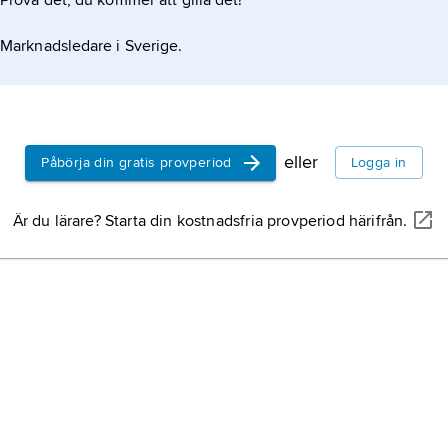
Prova det, du kommer att gilla det!
larna direkt på relingen. Roddarna sitter på rörliga
Marknadsledare i Sverige.
(där varje roddare har
eller
Påbörja din gratis provperiod
Logga in
Är du lärare? Starta din kostnadsfria provperiod härifrån.