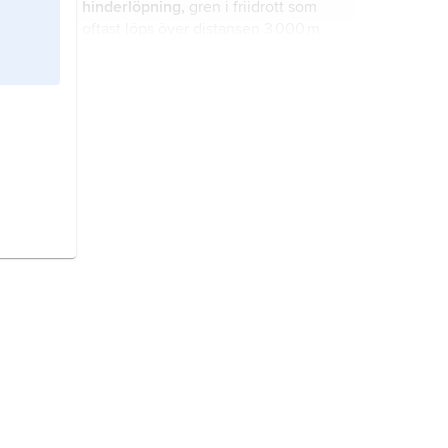
hinderlöpning,
gren i friidrott som
oftast löps över distansen 3 000 m
(både herrar och damer).
segelsport,
segling i tävlingsform.
judo,
japansk kampsport med i
huvudsak kast och fasthållningar,
olympisk gren sedan 1964.
kanotsport,
kanotpaddling
,
tävlingssport, med grenarna racing
(banlopp), maraton- och forspaddling
(”fors”).
boxning
, knytnävskamp mellan två
personer efter bestämda regler.