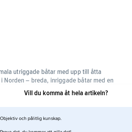
la utriggade båtar med upp till åtta
 i Norden – breda, inriggade båtar med en
ch en styrman.
Vill du komma åt hela artikeln?
r, där årtullarna,
Objektiv och pålitlig kunskap.