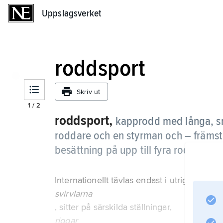
Uppslagsverket
Uppslagsverket
roddsport
Skriv ut
1
/
2
roddsport,
kapprodd med långa, sma
roddare och en styrman och – främst
besättning på upp till fyra roddare o
Internationellt tävlas endast i utriggade båta
svirvlarna
, sitter på särskilda ställningar,
riggar