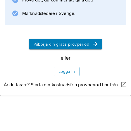
Prova det, du kommer att gilla det!
konformationsförändring (jämför
Marknadsledare i Sverige.
konformation
).
Därvid frigörs energi som omvandlas till en
elektrisk impuls, vilken fortleds via näthinnans
Påbörja din gratis provperiod
nervceller till hjärnan.
eller
Logga in
Information om artikeln
Är du lärare? Starta din kostnadsfria provperiod härifrån.