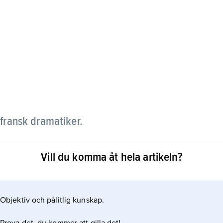
fransk dramatiker.
d Antonin Artaud Alfred Jarry-teatern. I sin mest
Vill du komma åt hela artikeln?
 lät Vitrac i surrealistisk anda en brådmogen
Objektiv och pålitlig kunskap.
 och brister. I