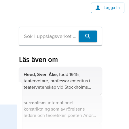
Logga in
Läs även om
Heed, Sven Åke,
född 1945,
teatervetare, professor emeritus i
teatervetenskap vid Stockholms
universitet.
surrealism
, internationell
konstriktning som av rörelsens
ledare och teoretiker, poeten André
Breton, i det första surrealistiska
manifestet 1924 definierades som