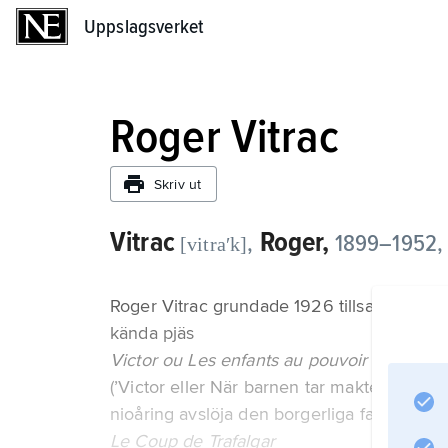
Uppslagsverket
Uppslagsverket
Roger Vitrac
Skriv ut
Vitrac
Roger,
,
1899–1952, 
[vitraʹk]
Roger Vitrac grundade 1926 tillsammans me
kända pjäs
Victor ou Les enfants au pouvoir
(’Victor eller När barnen tar makten’, 1928)
nioåring avslöja den borgerliga familjens fel
Le Coup de Trafalgar