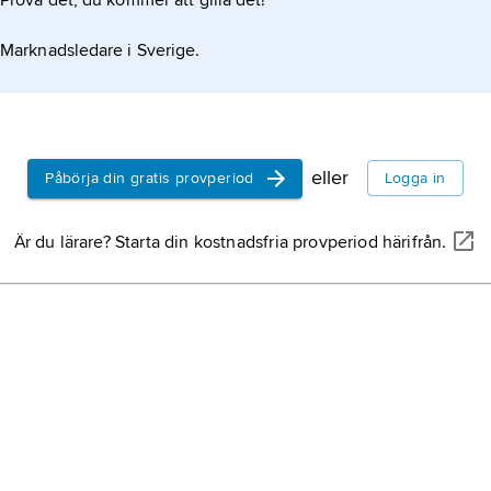
Prova det, du kommer att gilla det!
Marknadsledare i Sverige.
eller
Påbörja din gratis provperiod
Logga in
Är du lärare? Starta din kostnadsfria provperiod härifrån.