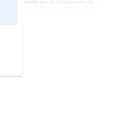
drama
, dels en av litteraturens tre
”ren psykisk automatism” och
grund- eller huvudformer vid sidan
”tankens diktamen i frånvaro av all
av lyriken och epiken, dels ett bland
förnuftskontroll, utan allt vad estetik
flera konstnärliga element i en
och moral heter”.
teaterföreställning och därmed en
Frankrike,
stat i Västeuropa.
del av teaterkonsten.
Norge,
stat i Nordeuropa.
Belgien,
stat i Västeuropa.
Tyskland,
republik i norra
Mellaneuropa.