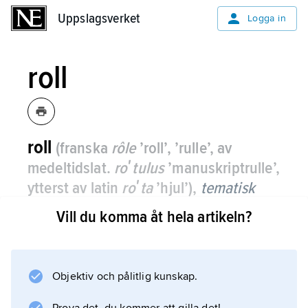
Uppslagsverket
Uppslagsverket
Logga in
roll
roll
(franska
rôle
’roll’, ’rulle’, av
medeltidslat.
roʹtulus
’manuskriptrulle’,
ytterst av latin
roʹta
’hjul’),
tematisk
roll
,
semantiskt kasus
, inom
Vill du komma åt hela artikeln?
språkvetenskapen ett semantiskt
predikats argument i förhållande till den
handling, relation etc. som det
Objektiv och pålitlig kunskap.
semantiska predikatet anger.