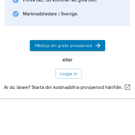
Prova det, du kommer att gilla det!
Se
kasus
Marknadsledare i Sverige.
,
kasusgrammatik
,
predikat
Påbörja din gratis provperiod
.
eller
Logga in
Information om artikeln
Är du lärare? Starta din kostnadsfria provperiod härifrån.