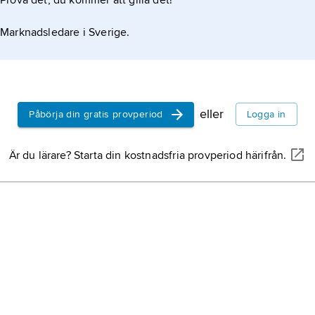
Prova det, du kommer att gilla det!
Marknadsledare i Sverige.
eller
Påbörja din gratis provperiod
Logga in
Är du lärare? Starta din kostnadsfria provperiod härifrån.