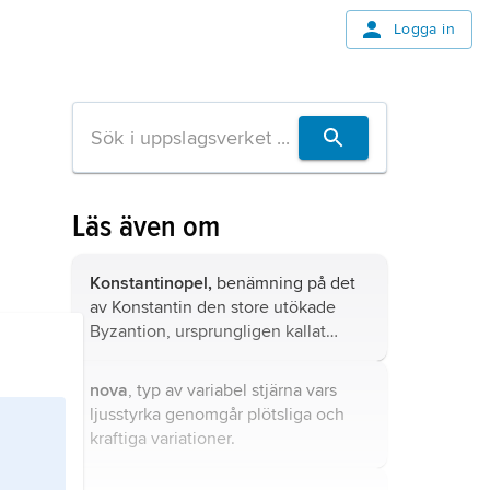
Logga in
Läs även om
Konstantinopel,
benämning på det
av Konstantin den store utökade
Byzantion, ursprungligen kallat
Roma Nova
eller
Nea Roma
(’Nya
Rom’).
nova
, typ av variabel stjärna vars
ljusstyrka genomgår plötsliga och
kraftiga variationer.