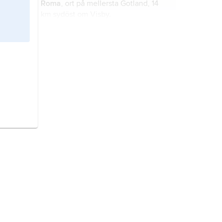
Roma
, ort på mellersta Gotland, 14
km sydöst om Visby.
Roma
(grekiska
Tychē Rhōmaiōn
,
latin
Dea Roma
), under antiken den
gudomliga personifikationen av
staden Rom.
Roma
,
AS Roma
, egentligen
Associazione Sportiva Roma
,
italiensk fotbollsklubb, bildad 1927 i
Rom.
Roma aeterna
, en sedan antiken
förekommande benämning på Rom,
vid sidan av
urbs aeterna
’den eviga
staden’.
Roma
, församling i Visby stift,
Gotlands kommun (Gotlands län).