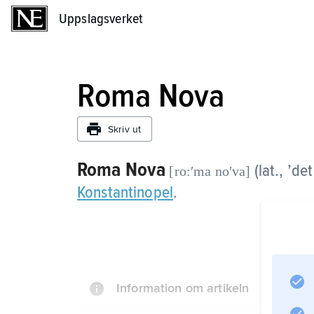
Uppslagsverket
Uppslagsverket
Roma Nova
Skriv ut
Roma Nova
(lat., ’d
[ro:ʹma noʹva]
Konstantinopel
.
Information om artikeln