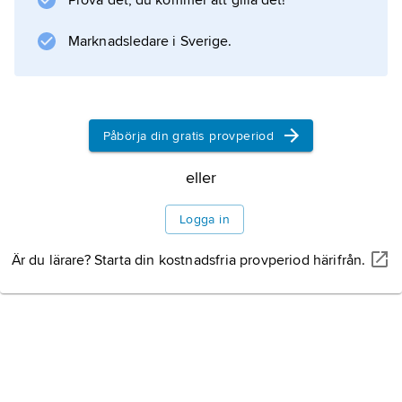
Prova det, du kommer att gilla det!
Marknadsledare i Sverige.
Påbörja din gratis provperiod
eller
Logga in
Är du lärare? Starta din kostnadsfria provperiod härifrån.