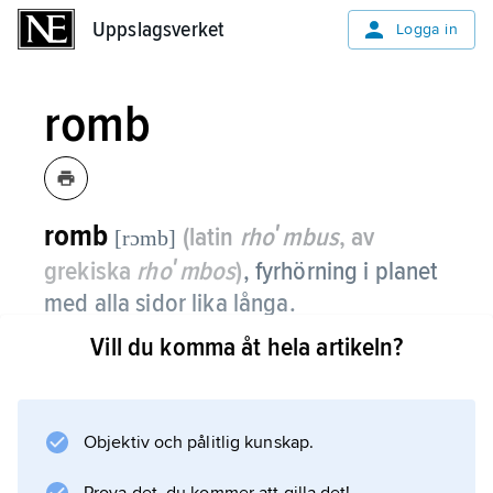
Uppslagsverket
Uppslagsverket
Logga in
romb
romb
(latin
rhoʹmbus
, av
[rɔmb]
grekiska
rhoʹmbos
)
,
fyrhörning i planet
med alla sidor lika långa.
Vill du komma åt hela artikeln?
Kvadraten är en rätvinklig romb.
Objektiv och pålitlig kunskap.
Information om artikeln