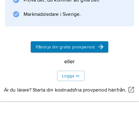
Prova det, du kommer att gilla det!
problem fokuserades, kan därför ses som en
utveckling av idéer skapade av grekerna.
Marknadsledare i Sverige.
Litteraturanvisning
Påbörja din gratis provperiod
Information om artikeln
eller
Logga in
Är du lärare? Starta din kostnadsfria provperiod härifrån.