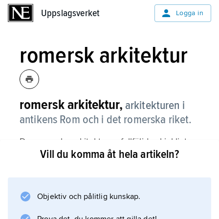
Uppslagsverket
Uppslagsverket
Logga in
romersk arkitektur
romersk arkitektur,
arkitekturen i
antikens Rom och i det romerska riket.
De romerska arkitekterna fullföljde skickligt
Vill du komma åt hela artikeln?
den tekniska och stilistiska tradition som
påbörjats under grekisk och hellenistisk tid
inom arkitekturkonsten. Den romerska strävan
att ge arkitekturen en tydligare urban karaktär,
Objektiv och pålitlig kunskap.
där samtidigt intresset för rumsgestaltningens