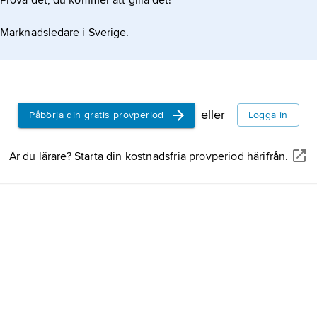
Prova det, du kommer att gilla det!
(509–367 f.Kr.)
Marknadsledare i Sverige.
ken (366–133 f.Kr.)
eller
Påbörja din gratis provperiod
Logga in
f.Kr.)
Är du lärare? Starta din kostnadsfria provperiod härifrån.