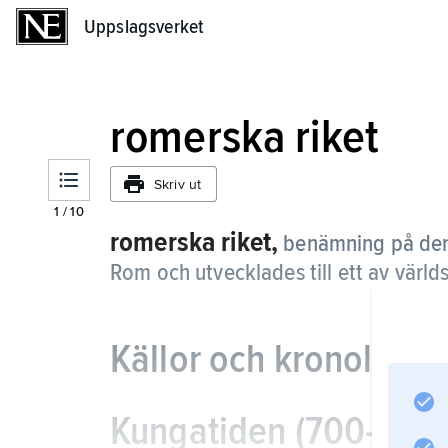
Uppslagsverket
Uppslagsverket
romerska riket
Skriv ut
1
/
10
romerska riket,
benämning på den 
Rom och utvecklades till ett av värld
Källor och kronologi
Kungatiden (700-talet–