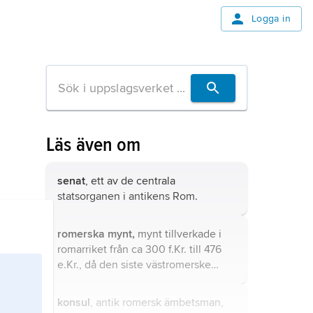
Logga in
Läs även om
senat
, ett av de centrala
statsorganen i antikens Rom.
romerska mynt,
mynt tillverkade i
romarriket från ca 300 f.Kr. till 476
e.Kr., då den siste västromerske
kejsaren avsattes.
konsul
, antik romersk ämbetsman,