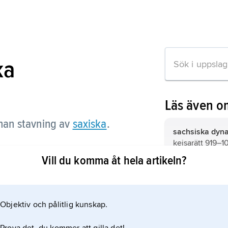
ka
Läs även o
nan stavning av
saxiska
.
sachsiska dyna
kejsarätt 919–1
Vill du komma åt hela artikeln?
sachsiskt blått
på färgpigmen
 om artikeln
Objektiv och pålitlig kunskap.
schofar,
annan 