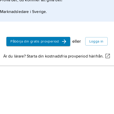
Prova det, du kommer att gilla det!
seldjuker,
annan
seljuqer
.
Marknadsledare i Sverige.
Callistus,
annan
Calixtus
.
eller
Påbörja din gratis provperiod
Logga in
majevtik,
annan
maieutik
.
Är du lärare? Starta din kostnadsfria provperiod härifrån.
kochenillsköldl
av
koschenillsk
Siva,
annan sta
katarsis,
annan 
katharsis
.