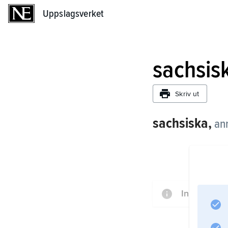
Uppslagsverket
Uppslagsverket
sachsis
Skriv ut
sachsiska,
an
Information