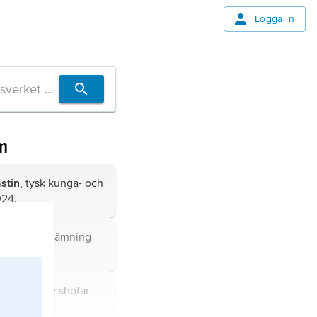
Logga in
m
stin
, tysk kunga- och
024.
, annan benämning
tet
smalt
.
stavning av
shofar
.