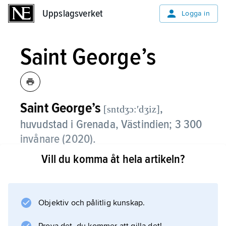
Uppslagsverket
Uppslagsverket
Logga in
Saint George’s
Saint George’s
,
[sntdʒɔ:ʹdʒiz]
huvudstad i Grenada, Västindien; 3 300
invånare (2020).
Vill du komma åt hela artikeln?
Saint George’s, som är beläget på öns
sydvästra kust, har en utmärkt hamn, varifrån
bland annat kakao och bananer exporteras.
De främsta industrierna är socker- och
Objektiv och pålitlig kunskap.
romtillverkning. Turismen har blivit allt