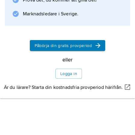
Prova det, du kommer att gilla det!
viktigare.
Marknadsledare i Sverige.
Information om artikeln
Påbörja din gratis provperiod
eller
Logga in
Är du lärare? Starta din kostnadsfria provperiod härifrån.