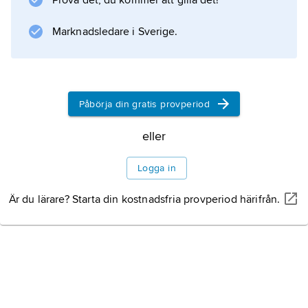
Prova det, du kommer att gilla det!
Marknadsledare i Sverige.
Påbörja din gratis provperiod
eller
Logga in
Är du lärare? Starta din kostnadsfria provperiod härifrån.