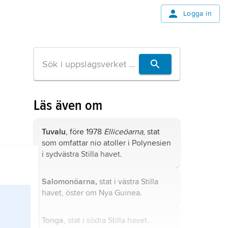
Logga in
Läs även om
Tuvalu
, före 1978
Elliceöarna
, stat
som omfattar nio atoller i Polynesien
i sydvästra Stilla havet.
Salomonöarna,
stat i västra Stilla
havet, öster om Nya Guinea.
Tonga
, stat i södra Stilla havet.