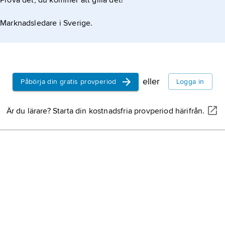
Prova det, du kommer att gilla det!
Marknadsledare i Sverige.
eller
Påbörja din gratis provperiod
Logga in
rund
Är du lärare? Starta din kostnadsfria provperiod härifrån.