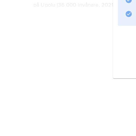
på Upolu (36 000 invånare, 2021).
Inledning
Natur
Terrängformer och bergg
Klimat
Växt- och djurliv
Naturskydd
Befolkning