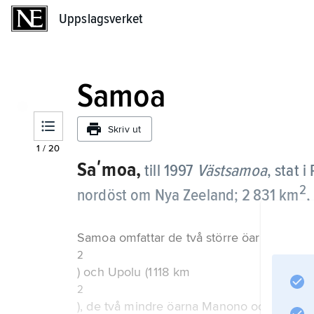
Uppslagsverket
Uppslagsverket
Samoa
Skriv ut
1
/
20
Saʹmoa,
till 1997
Västsamoa
,
stat i
2
nordöst om Nya Zeeland; 2 831 km
,
Samoa omfattar de två större öarna Savai’i
2
) och Upolu (1 118 km
2
), de två mindre öarna Manono och Apoli