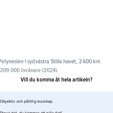
 Polynesien i sydvästra Stilla havet, 2 600 km
 209 000 invånare (2024).
Vill du komma åt hela artikeln?
 (1 708 km
Objektiv och pålitlig kunskap.
ma samt några obebodda småöar. Huvudstad är Apia