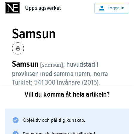
Uppslagsverket
Uppslagsverket
Logga in
Samsun
Samsun
,
huvudstad i
[sɑmsun]
provinsen med samma namn, norra
Turkiet; 541 300 invånare (2015).
Vill du komma åt hela artikeln?
Samsun är en hamnstad och trafikknut vid
svartahavskusten. I staden finns läkemedels-,
textil-, tobaks- och konstgödningsindustri.
Samsun har även universitet (grundat 1975).
Objektiv och pålitlig kunskap.