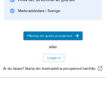
Prova det, du kommer att gilla det!
Marknadsledare i Sverige.
Information om artikeln
Påbörja din gratis provperiod
eller
Logga in
Är du lärare? Starta din kostnadsfria provperiod härifrån.