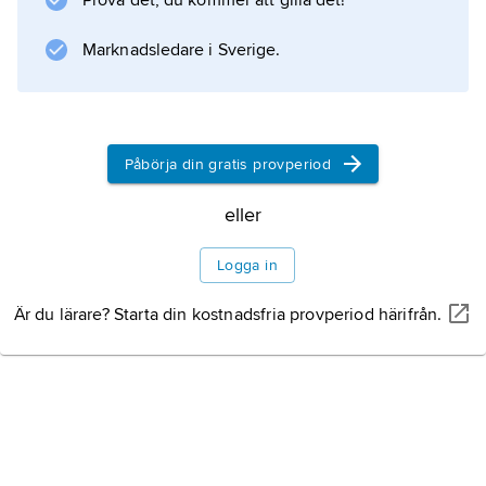
Prova det, du kommer att gilla det!
tånaglarna, och efter en vecka blir ärtstor och
Marknadsledare i Sverige.
Information om artikeln
Påbörja din gratis provperiod
eller
Logga in
Är du lärare? Starta din kostnadsfria provperiod härifrån.