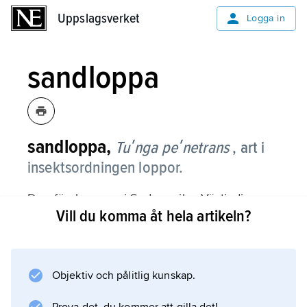
Uppslagsverket
Uppslagsverket
Logga in
sandloppa
sandloppa,
Tuʹnga peʹnetrans
, art i
insektsordningen loppor.
Den förekommer i Sydamerika, Västindien,
Vill du komma åt hela artikeln?
Afrika och västra Indien. Den lever i sandig
miljö, är 1 mm lång och suger blod på
däggdjur, främst svin och människa. Farligast
är den befruktade honan, som borrar sig in i
Objektiv och pålitlig kunskap.
huden, oftast mellan tårna eller under