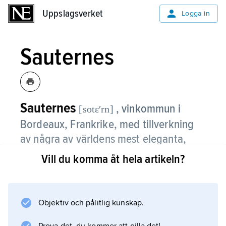
Uppslagsverket
Uppslagsverket
Logga in
Sauternes
Sauternes
, vinkommun i
[sotɛʹrn]
Bordeaux, Frankrike, med tillverkning
av några av världens mest eleganta,
smakrika och lagringsdugliga söta
Vill du komma åt hela artikeln?
viner; det mest berömda är Château
d’Yquem.
Objektiv och pålitlig kunskap.
Vinerna görs främst av druvan Sémillon.