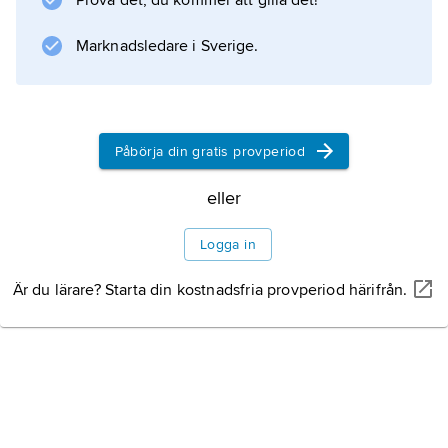
Prova det, du kommer att gilla det!
Marknadsledare i Sverige.
Information om artikeln
Påbörja din gratis provperiod
eller
Logga in
Är du lärare? Starta din kostnadsfria provperiod härifrån.