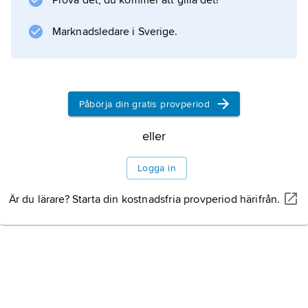
Prova det, du kommer att gilla det!
Marknadsledare i Sverige.
Information om artikeln
Påbörja din gratis provperiod
eller
Logga in
Är du lärare? Starta din kostnadsfria provperiod härifrån.