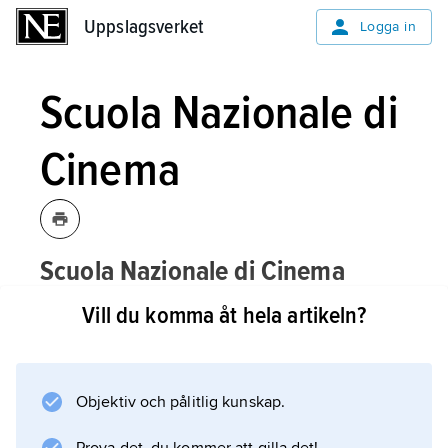
Uppslagsverket
Uppslagsverket
Logga in
Scuola Nazionale di
Cinema
Scuola Nazionale di Cinema
, sedan
[skwɔ:lanatsjona:ʹle ditʃi:ʹnema]
Vill du komma åt hela artikeln?
1998 namnet på den italienska
filmskolan
Centro Sperimentale di
Cinematografia
.
Objektiv och pålitlig kunskap.