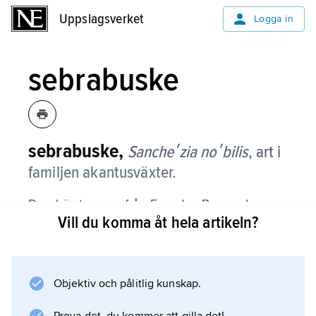
Uppslagsverket
Uppslagsverket
Logga in
sebrabuske
sebrabuske,
Sancheʹzia noʹbilis
,
art i
familjen akantusväxter.
Den härstammar från Ecuador, Peru och
Vill du komma åt hela artikeln?
Chile. Det är en uppemot 1,5 m hög,
städsegrön halvbuske med avlångt lansettlika
och motsatta blad. Blommorna sitter i
toppställda ax; de har en lång, rörformig gul
Objektiv och pålitlig kunskap.
krona som växer fram mellan klarröda