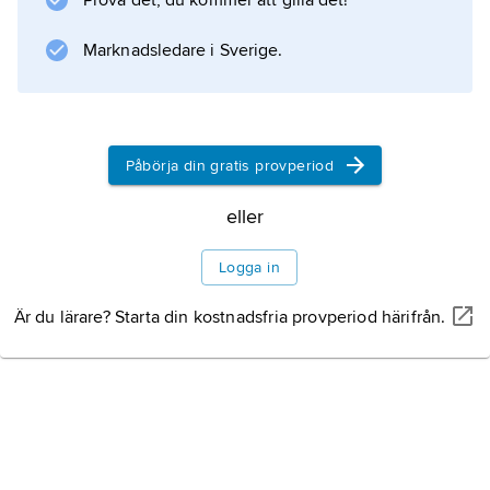
Prova det, du kommer att gilla det!
högblad. En varietet av sebrabuske, var.
glaucophyʹlla
Marknadsledare i Sverige.
, har gula–vita bladnerver; denna
Påbörja din gratis provperiod
Information om artikeln
eller
Logga in
Är du lärare? Starta din kostnadsfria provperiod härifrån.