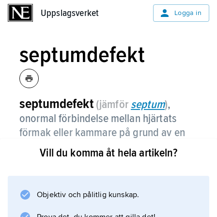
Uppslagsverket
Uppslagsverket
Logga in
septumdefekt
septumdefekt
(jämför
septum
)
,
onormal förbindelse mellan hjärtats
förmak eller kammare på grund av en
defekt i skiljeväggen.
Vill du komma åt hela artikeln?
Se
hjärtsjukdomar
.
Objektiv och pålitlig kunskap.