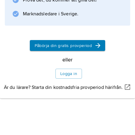
Prova det, du kommer att gilla det!
Marknadsledare i Sverige.
Information om artikeln
Påbörja din gratis provperiod
eller
Logga in
Är du lärare? Starta din kostnadsfria provperiod härifrån.