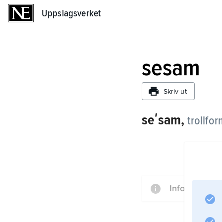
Uppslagsverket
Uppslagsverket
sesam
Skriv ut
seʹsam,
trollfo
Information 