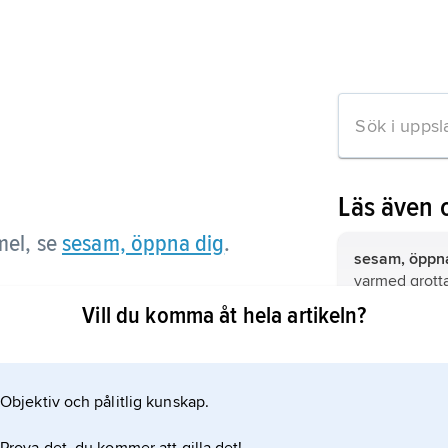
Läs även
rmel, se
sesam, öppna dig
.
sesam, öppna
varmed grott
öppnades i be
Vill du komma åt hela artikeln?
de 40 rövarna
sesam
,
Sesa
om artikeln
familjen sesa
Objektiv och pålitlig kunskap.
Sesam,
unglit