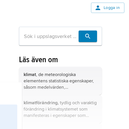
Logga in
Läs även om
klimat
, de meteorologiska
elementens statistiska egenskaper,
såsom medelvärden,
standardavvikelser, högsta och
lägsta uppmätta värden m.m.
klimatförändring,
tydlig och varaktig
förändring i klimatsystemet som
manifesteras i egenskaper som
medeltemperatur,
nederbördsfördelning och