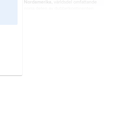
Nordamerika,
världsdel omfattande
havsnivåer.
norra delen av dubbelkontinenten
Amerika.
Hawaii
, förkortat
HI
, sedan 1959
USA:s 50:e delstat.
Sydamerika,
världsdel omfattande
den södra delen av
dubbelkontinenten Amerika.
Japan,
stat i östra Asien.
Vanuatu
, före 1980
Nya Hebriderna
,
stat i Melanesien i sydvästra Stilla
havet.