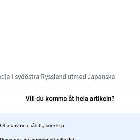
dja i sydöstra Ryssland utmed Japanska
Vill du komma åt hela artikeln?
t Japanska havet och har ett mildare maritimt
n mot landet har ett strängare inlandsklimat, där
r under vintern. Bergskedjan når i Tordoki-Jani 2
Objektiv och pålitlig kunskap.