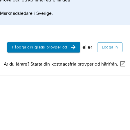
Prova det, du kommer att gilla det!
Marknadsledare i Sverige.
eller
Påbörja din gratis provperiod
Logga in
Är du lärare? Starta din kostnadsfria provperiod härifrån.