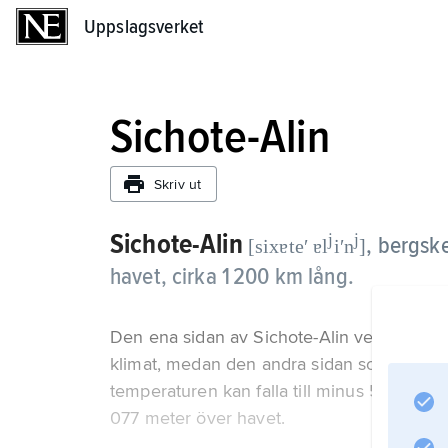
Uppslagsverket
Uppslagsverket
Sichote-Alin
Skriv ut
Sichote-Alin
j
j
,
bergske
[sixɐteʹ ɐl
iʹn
]
havet, cirka 1 200 km lång.
Den ena sidan av Sichote-Alin vetter ut mo
klimat, medan den andra sidan som vetter i
temperaturen kan falla till minus 50 grade
077 meter över havet.