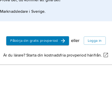
Prova det, du kommer att gilla det!
Marknadsledare i Sverige.
eller
Påbörja din gratis provperiod
Logga in
Är du lärare? Starta din kostnadsfria provperiod härifrån.