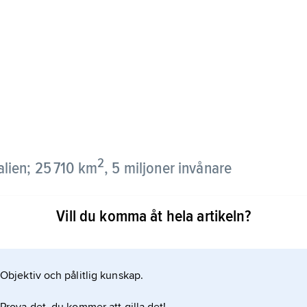
2
talien; 25 710 km
, 5 miljoner invånare
Vill du komma åt hela artikeln?
ns tå, skild från fastlandet av det smala
och befolkningsmässigt fjärde största av Italiens
n ingår även Pantelleria, Pelagiska öarna och
Objektiv och pålitlig kunskap.
om åtnjuter speciell autonomi. Huvudort är Palermo.