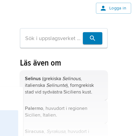
Logga in
Läs även om
Selinus
(grekiska
Selinous
,
italienska
Selinunte
), forngrekisk
stad vid sydvästra Siciliens kust.
Palermo
, huvudort i regionen
Sicilien, Italien.
Siracusa
,
Syrakusa
, huvudort i