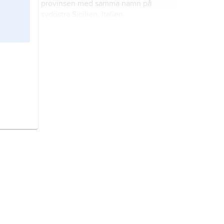
provinsen med samma namn på
sydöstra Sicilien, Italien.
Dionysios I,
född ca 430, död 367
f.Kr., tyrann av Syrakusa, den
mäktigaste självhärskaren i den
grekiska världen före Alexander den
store.
Sardinien,
italienska
Sardegna
, ö i
Medelhavet, tillhörig Italien.
Korfu,
grekiska
Kerkira
, ö i Joniska
2
havet, Grekland; 585 km
, 129 800
invånare (2010).
2
Rhodos,
ö i Grekland; 1 401 km
, 133
000 invånare (2010).
Korsika,
franska
Corse
, ö i