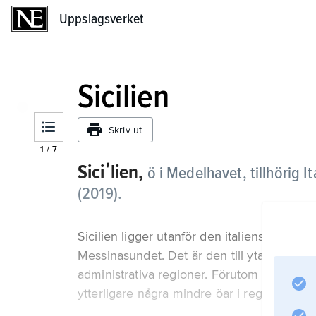
Uppslagsverket
Uppslagsverket
Sicilien
Skriv ut
1
/
7
Siciʹlien,
ö i Medelhavet, tillhörig I
(2019).
Sicilien ligger utanför den italienska stövel
Messinasundet. Det är den till ytan största 
administrativa regioner. Förutom ön Sicilie
ytterligare några mindre öar i regionen, s