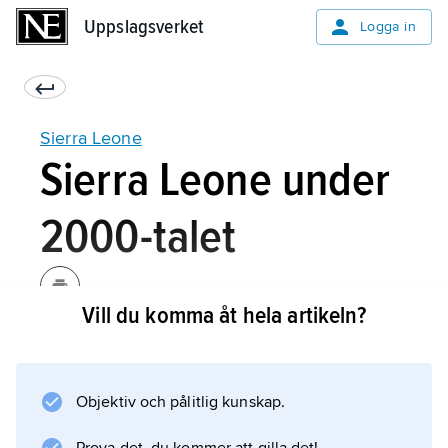
Uppslagsverket
Uppslagsverket
Logga in
Sierra Leone
Sierra Leone under
2000-talet
Vill du komma åt hela artikeln?
I de val som hölls 2007 förlorade SLPP
positionen som parlamentets största parti till
APC. Även presidentposten tillföll APC sedan
Objektiv och pålitlig kunskap.
partiets kandidat
Ernest Bai Koroma