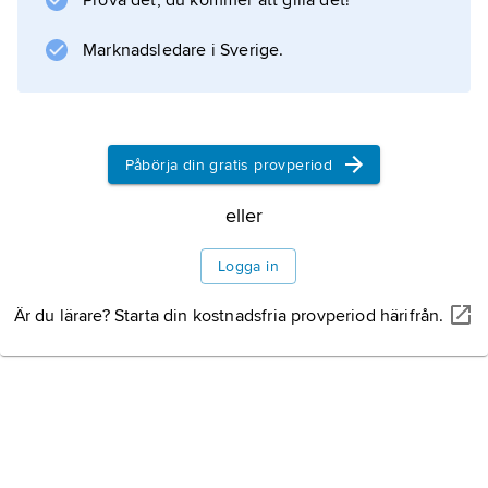
Prova det, du kommer att gilla det!
Jämför
Ramsundsristningen
Marknadsledare i Sverige.
.
Påbörja din gratis provperiod
Information om artikeln
eller
Logga in
Är du lärare? Starta din kostnadsfria provperiod härifrån.