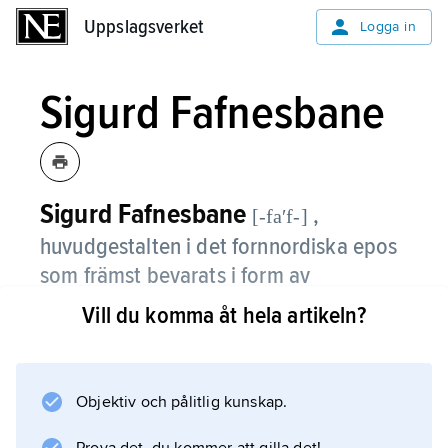
Uppslagsverket
Uppslagsverket
Logga in
Sigurd Fafnesbane
Sigurd Fafnesbane
,
[-faʹf-]
huvudgestalten i det fornnordiska epos
som främst bevarats i form av
Völsungasagan
och delar av
Vill du komma åt hela artikeln?
Eddadiktningen och behandlar samma
tema som kontinentalgermanernas
Nibelungenlied
, där hjälten heter
Objektiv och pålitlig kunskap.
Siegfried
.