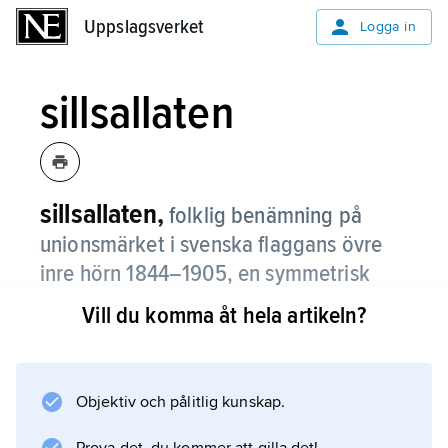
Uppslagsverket
Uppslagsverket
Logga in
sillsallaten
sillsallaten,
folklig benämning på
unionsmärket i svenska flaggans övre
inre hörn 1844–1905, en symmetrisk
sammanställning av de svenska och
Vill du komma åt hela artikeln?
norska flaggfärgerna.
Objektiv och pålitlig kunskap.