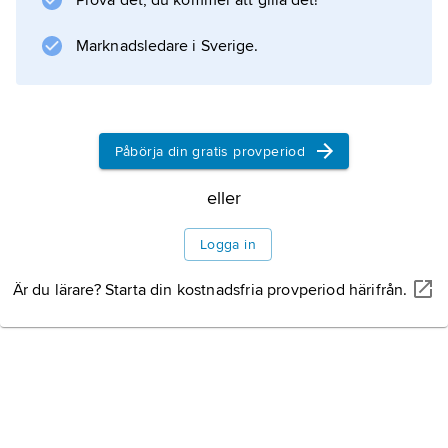
Prova det, du kommer att gilla det!
Information om artikeln
Marknadsledare i Sverige.
Påbörja din gratis provperiod
eller
Logga in
Är du lärare? Starta din kostnadsfria provperiod härifrån.