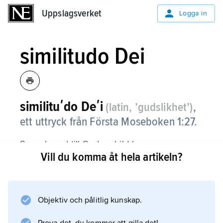
Uppslagsverket
Uppslagsverket
Logga in
similitudo Dei
similituʹdo Deʹi
(latin, ’gudslikhet’)
,
ett uttryck från Första Moseboken 1:27.
Som skapad till Guds avbild (
Vill du komma åt hela artikeln?
imago Dei
) är människan – enligt en huvudlinje i västlig
teologi – ålagd att sträva efter gudslikhet
genom att efterfölja Jesus i självutgivande
Objektiv och pålitlig kunskap.
kärlek.