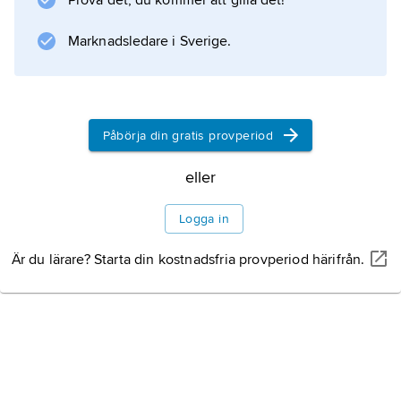
Prova det, du kommer att gilla det!
Marknadsledare i Sverige.
Information om artikeln
Påbörja din gratis provperiod
eller
Logga in
Är du lärare? Starta din kostnadsfria provperiod härifrån.