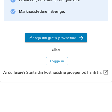
Prova det, du kommer att gilla det!
scarf
.
Marknadsledare i Sverige.
Information om artikeln
Påbörja din gratis provperiod
eller
Logga in
Är du lärare? Starta din kostnadsfria provperiod härifrån.