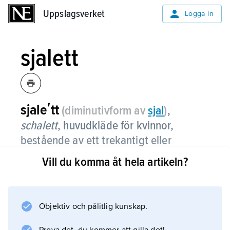
Uppslagsverket
Uppslagsverket
Logga in
sjalett
sjaleʹtt
(diminutivform av
sjal
)
,
schalett
, huvudkläde för kvinnor,
bestående av ett trekantigt eller
kvadratiskt tygstycke vikt i trekant och
Vill du komma åt hela artikeln?
knutet under hakan.
Detta sätt att knyta huvudklädet började
komma i bruk omkring 1800, ungefär
Objektiv och pålitlig kunskap.
samtidigt med införandet av sjal. Jämför