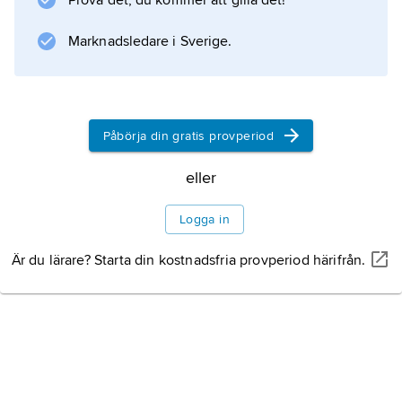
Prova det, du kommer att gilla det!
Information om artikeln
Marknadsledare i Sverige.
Påbörja din gratis provperiod
eller
Logga in
Är du lärare? Starta din kostnadsfria provperiod härifrån.