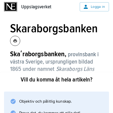
Uppslagsverket
Uppslagsverket
Logga in
Skaraborgsbanken
Skaʹraborgsbanken,
provinsbank i
västra Sverige, ursprungligen bildad
1865 under namnet
Skaraborgs Läns
Enskilda Bank
i Skövde, inlemmad 1990
Vill du komma åt hela artikeln?
i
Gota Bank
.
Objektiv och pålitlig kunskap.