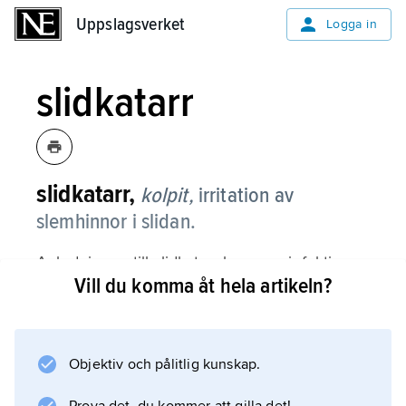
Uppslagsverket
Uppslagsverket
Logga in
slidkatarr
slidkatarr,
kolpit,
irritation av
slemhinnor i slidan.
Anledningen till slidkatarr kan vara infektion
Vill du komma åt hela artikeln?
med bakterier, som oftast överförts vid
samlag. Klamydia och gonorré är exempel på
infektioner som förutom vaginalslemhinna kan
angripa slemhinnor i livmoder och äggledare.
Objektiv och pålitlig kunskap.
Andra typer av bakterier ger upphov till