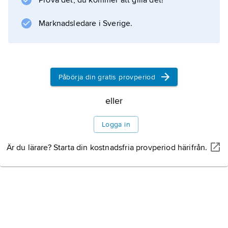
Prova det, du kommer att gilla det!
mindre allvarliga infektioner, som är
begränsade till slidan. Andra mikroorganismer
Marknadsledare i Sverige.
än bakterier kan
Påbörja din gratis provperiod
Information om artikeln
eller
Logga in
Är du lärare? Starta din kostnadsfria provperiod härifrån.