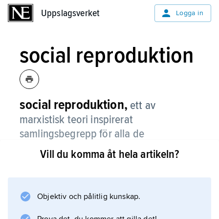
Uppslagsverket
Uppslagsverket
Logga in
social reproduktion
social reproduktion,
ett av
marxistisk teori inspirerat
samlingsbegrepp för alla de
mekanismer och processer genom vilka
Vill du komma åt hela artikeln?
ett produktionssystem upprätthålls och
utvecklas över tid.
Objektiv och pålitlig kunskap.
Dessa processer innefattar inte bara
reproduktionen av arbetsstyrkan