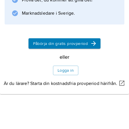
Prova det, du kommer att gilla det!
upphovsrättsskyddat digitalt och fysiskt
material via såväl inhemska som utländska
Marknadsledare i Sverige.
datorservrar.
Påbörja din gratis provperiod
Information om artikeln
eller
Logga in
Är du lärare? Starta din kostnadsfria provperiod härifrån.