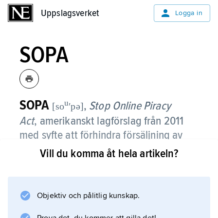
Uppslagsverket
Uppslagsverket
Logga in
SOPA
SOPA
u
,
Stop Online Piracy
[so
ʹpə]
Act
,
amerikanskt lagförslag från 2011
med syfte att förhindra försäljning av
piratkopierade varor online.
Vill du komma åt hela artikeln?
Lagförslaget presenterades av
representanthusets juridiska kommitté (House
Objektiv och pålitlig kunskap.
Judicial Committee) med avsikt att förhindra
organisationer och privatpersoner att sprida