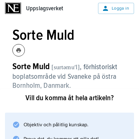
Uppslagsverket
Uppslagsverket
Logga in
Sorte Muld
Sorte Muld
,
förhistoriskt
[surtəmuʹl]
boplatsområde vid Svaneke på östra
Bornholm, Danmark.
Vill du komma åt hela artikeln?
Över en yta av 40 000–50 000 m
2
har bebyggelsespår samt ett mycket
omfattande material från äldre romersk
Objektiv och pålitlig kunskap.
järnålder till början av vikingatiden påträffats,