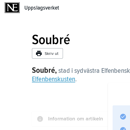
Uppslagsverket
Uppslagsverket
Soubré
Skriv ut
Soubré,
stad i sydvästra Elfenbensk
Elfenbenskusten
.
Information om artikeln