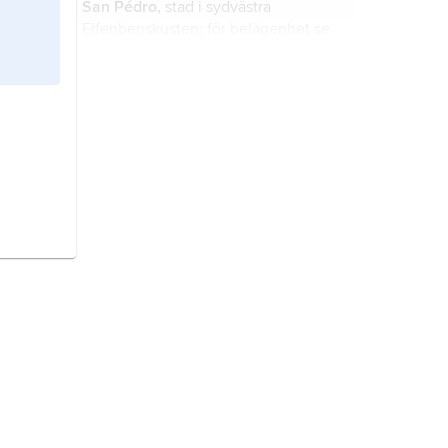
San Pédro,
stad i sydvästra
Elfenbenskusten; för belägenhet se
landskarta
Elfenbenskusten
.
Abengourou,
stad i östra
Elfenbenskusten; för belägenhet se
landskarta
Elfenbenskusten
.
Danané,
stad i västra
Elfenbenskusten; för belägenhet se
landskarta
Elfenbenskusten
.
Dimbokro,
stad i mellersta
Elfenbenskusten; för belägenhet se
landskarta
Elfenbenskusten
.
Boundiali,
stad i norra
Elfenbenskusten; för belägenhet se
landskarta
Elfenbenskusten
.