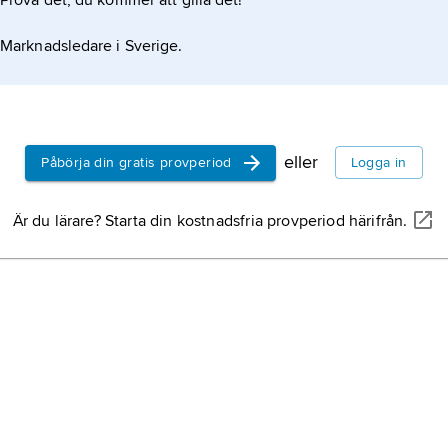
Prova det, du kommer att gilla det!
Marknadsledare i Sverige.
eller
Påbörja din gratis provperiod
Logga in
Är du lärare? Starta din kostnadsfria provperiod härifrån.