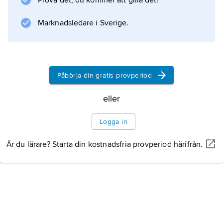
Prova det, du kommer att gilla det!
kölen och upp till däcket eller relingen. Se
även
Marknadsledare i Sverige.
spantruta
.
Påbörja din gratis provperiod
Information om artikeln
eller
Logga in
Är du lärare? Starta din kostnadsfria provperiod härifrån.