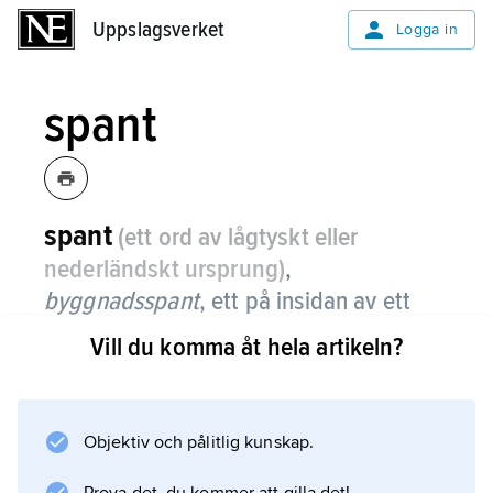
Uppslagsverket
Uppslagsverket
Logga in
spant
spant
(ett ord av lågtyskt eller
nederländskt ursprung)
,
byggnadsspant
, ett på insidan av ett
fartygs eller en båts bordläggning
Vill du komma åt hela artikeln?
placerat styrkeförband.
Spanten fästs väl till bordläggningen för att ge
denna form och styrka. I regel löper spanten
Objektiv och pålitlig kunskap.
tvärskepps från bottenbordläggningen eller