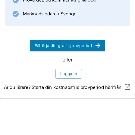
Prova det, du kommer att gilla det!
Marknadsledare i Sverige.
Information om artikeln
Påbörja din gratis provperiod
eller
Logga in
Är du lärare? Starta din kostnadsfria provperiod härifrån.