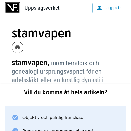
Uppslagsverket
Uppslagsverket
Logga in
stamvapen
stamvapen,
inom heraldik och
genealogi ursprungsvapnet för en
adelssläkt eller en furstlig dynasti i
motsats till senare kompletteringar i
Vill du komma åt hela artikeln?
vapnet.
Om vapenskölden är indelad i flera fält, är
stamvapnets plats i centrum som hjärtsköld.
Objektiv och pålitlig kunskap.