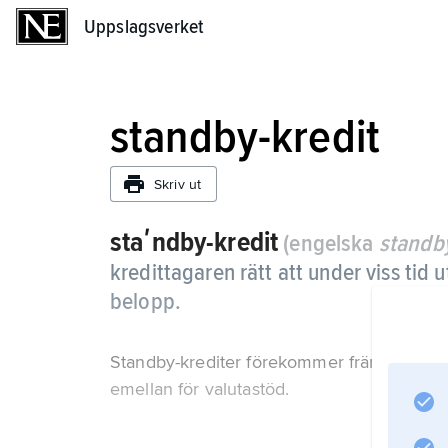
Uppslagsverket
Uppslagsverket
standby-kredit
Skriv ut
staʹndby-kredit
(engelska
standby
kredittagaren rätt att under viss tid 
belopp.
Standby-krediter förekommer främst hos Int
emellan för valutastöd.