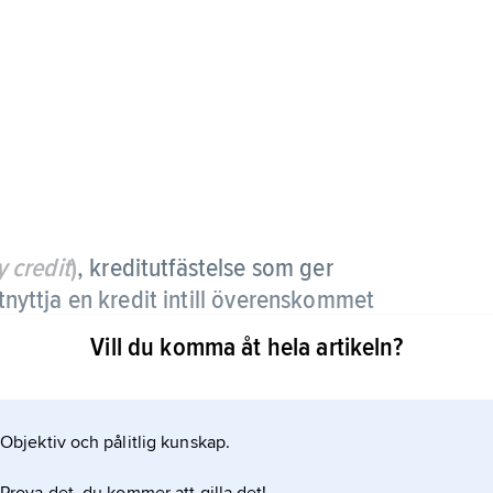
 credit
)
,
kreditutfästelse som ger
utnyttja en kredit intill överenskommet
Vill du komma åt hela artikeln?
ernationella valutafonden och bilateralt stater
Objektiv och pålitlig kunskap.