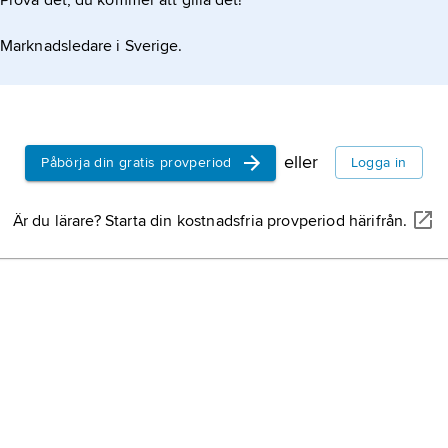
Prova det, du kommer att gilla det!
Marknadsledare i Sverige.
eller
Påbörja din gratis provperiod
Logga in
Är du lärare? Starta din kostnadsfria provperiod härifrån.