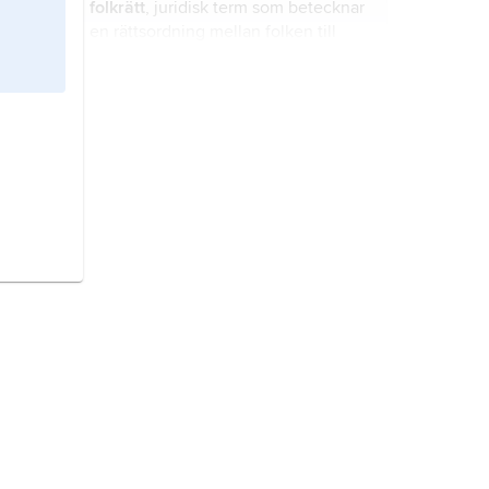
folkrätt
, juridisk term som betecknar
en rättsordning mellan folken till
skillnad från den inomstatliga rätten,
som gäller för en stats medborgare.
asylrätt,
folkrättslig grund för en stat
att bevilja en person asyl utan att
detta kan anses som en ovänlig
handling gentemot dennas
hemland.
brons,
legering av koppar och andra
metaller, vanligen tenn.
luftterritorium,
det luftrum som är
beläget ovanför en stats land- och
sjöterritorium.
upphovsrätt,
auktorrätt
, den
ensamrätt som författare och andra
upphovsmän har till sina verk.