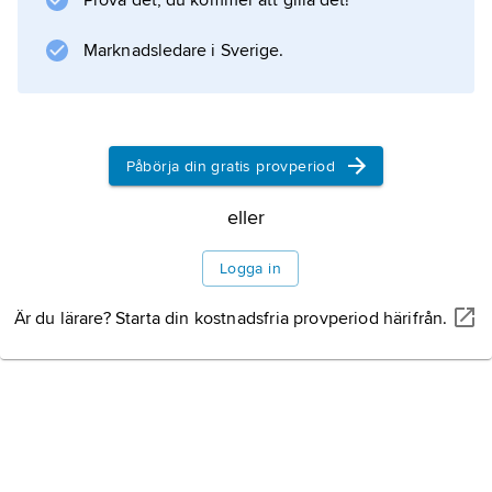
Prova det, du kommer att gilla det!
vid minst 10 % tillsats ger olje- och
alkydoljefärger högre glans och
Marknadsledare i Sverige.
väderbeständighet.
Påbörja din gratis provperiod
Information om artikeln
eller
Logga in
Är du lärare? Starta din kostnadsfria provperiod härifrån.