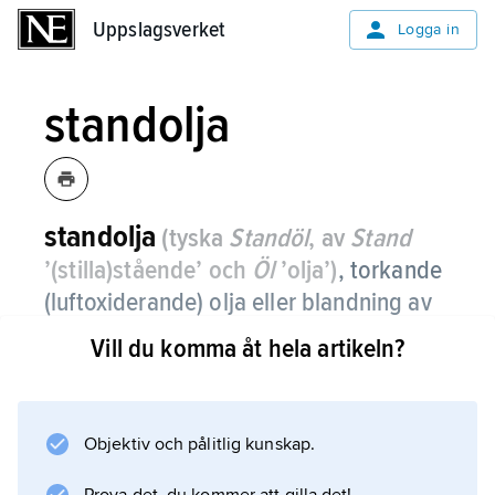
Uppslagsverket
Uppslagsverket
Logga in
standolja
standolja
(tyska
Standöl
, av
Stand
’(stilla)stående’ och
Öl
’olja’)
,
torkande
(luftoxiderande) olja eller blandning av
oljor som genom värmebehandling
Vill du komma åt hela artikeln?
undergått viss polymerisation och fått
högre viskositet.
Objektiv och pålitlig kunskap.
Standolja används som bindemedel i
målningsfärger. Vanligast är linstandolja, som