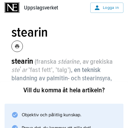
Uppslagsverket
Uppslagsverket
Logga in
stearin
stearin
(franska
stéarine
, av grekiska
steʹar
’fast fett’, ’talg’)
,
en teknisk
blandning av palmitin- och stearinsyra,
med huvudsaklig användning för
Vill du komma åt hela artikeln?
framställning av stearinljus.
Objektiv och pålitlig kunskap.