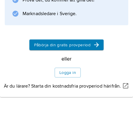
Prova det, du kommer att gilla det!
Information om artikeln
Marknadsledare i Sverige.
Påbörja din gratis provperiod
eller
Logga in
Är du lärare? Starta din kostnadsfria provperiod härifrån.