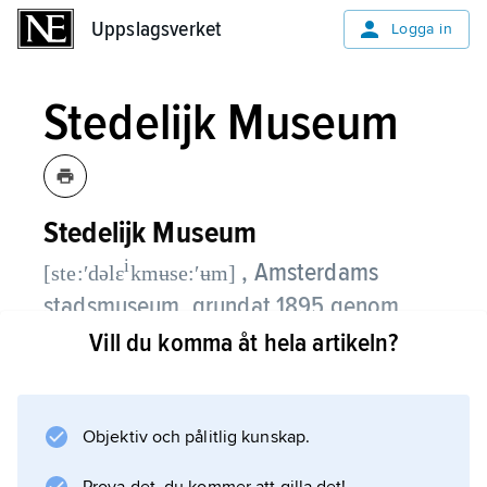
Uppslagsverket
Uppslagsverket
Logga in
Stedelijk Museum
Stedelijk Museum
i
, Amsterdams
[ste:ʹdəlɛ
kmʉse:ʹʉm]
stadsmuseum, grundat 1895 genom
donation av en privatsamling av måleri
Vill du komma åt hela artikeln?
och möbler från 1600–1800-talen.
Stedelijk Museum är nu Nederländernas
Objektiv och pålitlig kunskap.
främsta museum för 1800- och 1900-talskonst
och arrangerar betydande tillfälliga