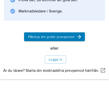
Prova det, du kommer att gilla det!
utställningar. Den moderna nederländska
konsten är väl företrädd i samlingarna, som i
Marknadsledare i Sverige.
synnerhet dokumenterar De Stijl- och
COBRA-gruppens konst. Enskilda konstnärer
som är väl representerade är till exempel
Marc Chagall och Kasimir Malevitj.
Påbörja din gratis provperiod
eller
Logga in
Information om artikeln
Är du lärare? Starta din kostnadsfria provperiod härifrån.