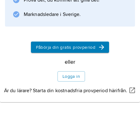
Prova det, du kommer att gilla det!
Marknadsledare i Sverige.
Påbörja din gratis provperiod
eller
Logga in
Är du lärare? Starta din kostnadsfria provperiod härifrån.