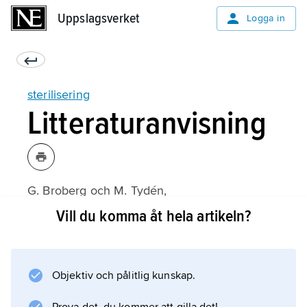
Uppslagsverket
Uppslagsverket
Logga in
sterilisering
Litteraturanvisning
G. Broberg och M. Tydén,
Oönskade i folkhemmet
Vill du komma åt hela artikeln?
(1991);
Objektiv och pålitlig kunskap.
Information om artikeln