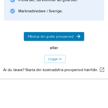
Prova det, du kommer att gilla det!
Marknadsledare i Sverige.
Information om artikeln
Påbörja din gratis provperiod
eller
Logga in
Är du lärare? Starta din kostnadsfria provperiod härifrån.