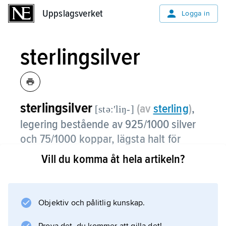
Uppslagsverket
Uppslagsverket
Logga in
sterlingsilver
sterlingsilver
(av
sterling
)
,
[stə:ʹliŋ-]
legering bestående av 925/1000 silver
och 75/1000 koppar, lägsta halt för
arbetat silver i bl.a. Storbritannien.
Vill du komma åt hela artikeln?
I Sverige är lägsta tillåtna silverhalt 830/1000;
inom silversmidet används även sterlingsilver
med halten 925/1000, eftersom det är mer
Objektiv och pålitlig kunskap.
lättarbetat.