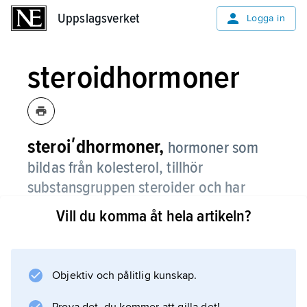
Uppslagsverket
Uppslagsverket
Logga in
steroidhormoner
steroiʹdhormoner,
hormoner som
bildas från kolesterol, tillhör
substansgruppen steroider och har
totalt 18 till 21 kolatomer.
Vill du komma åt hela artikeln?
Steroidhormoner bildas i binjurebarken,
äggstockarna och testiklarna. Kortikosteroider
från binjurebarken och gulkroppshormon från
Objektiv och pålitlig kunskap.
äggstockarna har 21 kolatomer. Androgener är